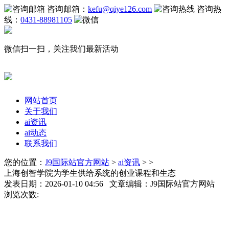
咨询邮箱：
kefu@qiye126.com
咨询热
线：
0431-88981105
微信扫一扫，关注我们最新活动
网站首页
关于我们
ai资讯
ai动态
联系我们
您的位置：
J9国际站官方网站
>
ai资讯
> >
上海创智学院为学生供给系统的创业课程和生态
发表日期：2026-01-10 04:56 文章编辑：J9国际站官方网站
浏览次数: