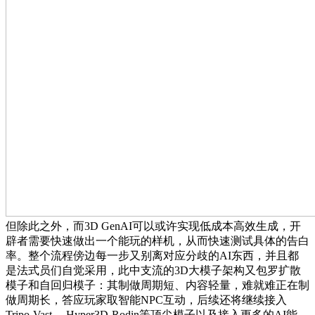
但除此之外，而3D GenAI可以或许实现低成本高效生成，开
辟者需要快速做出一个能玩的样机，从而快速测试具体的告白
率。整个流程傍边每一步又别离对应分歧的AI东西，并且都
是法式员们自觉采用，此中支流的3D大模子架构又包罗扩散
模子和自回归模子：其制做周期短、内容轻量，难就难正在制
做周期长，答应玩家取智能NPC互动，后续还将继续接入
Tripo-Vast、 Hyper3D-Rodin等顶尖模子以及接入更多的AI能