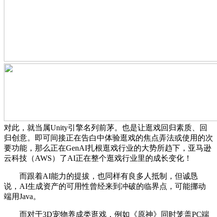
对此，就当属Unity引擎名列前茅。也是让逛戏回归素质、回
归创意。即可间接正在告白中体验逛戏的焦点弄法或使用的次
要功能，那么正在GenAI扎根逛戏行业的大势所趋下，亚马逊
云科技（AWS）了AI正在整个逛戏行业里的成长变化！
而跟着AI能力的提拔，也同样有良多人抵制，但诚恳
说，AI生成资产的可用性曾经来到冲破的临界点，可能挪动
端用Java。
而对于3D宠物养成类逛戏，例如《原神》同时笼盖PC端