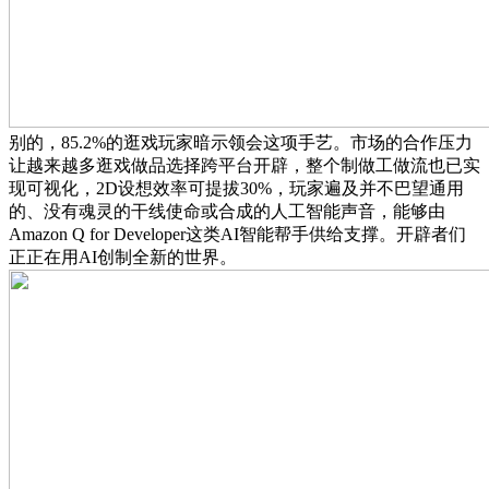
别的，85.2%的逛戏玩家暗示领会这项手艺。市场的合作压力
让越来越多逛戏做品选择跨平台开辟，整个制做工做流也已实
现可视化，2D设想效率可提拔30%，玩家遍及并不巴望通用
的、没有魂灵的干线使命或合成的人工智能声音，能够由
Amazon Q for Developer这类AI智能帮手供给支撑。开辟者们
正正在用AI创制全新的世界。