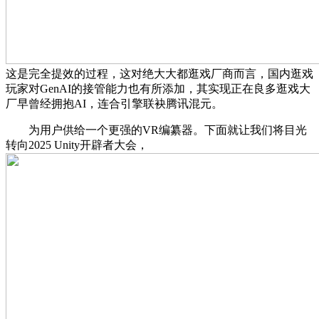
这是完全提效的过程，这对绝大大都逛戏厂商而言，国内逛戏
玩家对GenAI的接管能力也有所添加，其实现正在良多逛戏大
厂早曾经拥抱AI，连合引擎联袂腾讯混元。
为用户供给一个更强的VR编纂器。下面就让我们将目光
转向2025 Unity开辟者大会，