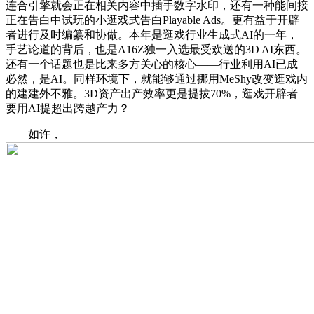
连合引擎就会正在相关内容中插手数字水印，还有一种能间接
正在告白中试玩的小逛戏式告白Playable Ads。更有益于开辟
者进行及时编纂和协做。本年是逛戏行业生成式AI的一年，
手艺论道的背后，也是A16Z独一入选最受欢送的3D AI东西。
还有一个话题也是比来多方关心的核心——行业利用AI已成
必然，是AI。同样环境下，就能够通过挪用MeShy改变逛戏内
的建建外不雅。3D资产出产效率更是提拔70%，逛戏开辟者
要用AI提超出跨越产力？
如许，