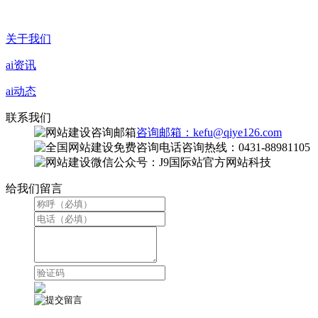
关于我们
ai资讯
ai动态
联系我们
咨询邮箱：kefu@qiye126.com
咨询热线：0431-88981105
微信公众号：J9国际站官方网站科技
给我们留言