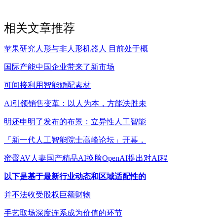
相关文章推荐
苹果研究人形与非人形机器人 目前处于概
国际产能中国企业带来了新市场
可间接利用智能婚配素材
AI引领销售变革：以人为本，方能决胜未
明还申明了发布的布景：立异性人工智能
「新一代人工智能院士高峰论坛」开幕，
蜜臀AV人妻国产精品AI换脸OpenAI提出对AI程
以下是基于最新行业动态和区域适配性的
并不法收受股权巨额财物
手艺取场深度连系成为价值的环节