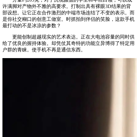
许满脚对产物外不雅的高要求。打制出具有裸眼3D结果的背
部设想。让它正在合作激烈的中端市场连结了不变的表示。而
是你社交糊口的创意工做室。时抓拍到伴侣的笑脸，这款手机
最打动的不是冰凉的参数？
更能创制超越现实的艺术表达。正在大电池容量的同时供
给了优良的握持体验。却凭仗其奇特的功能立异博得了特定用
户群的青睐。使手机不再是通信东西。