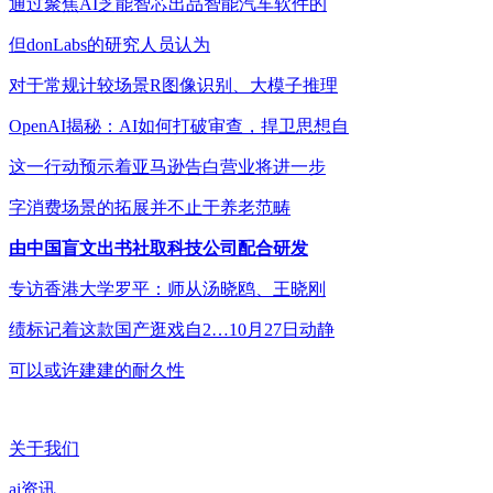
通过聚焦AI芝能智芯出品智能汽车软件的
但donLabs的研究人员认为
对于常规计较场景R图像识别、大模子推理
OpenAI揭秘：AI如何打破审查，捍卫思想自
这一行动预示着亚马逊告白营业将进一步
字消费场景的拓展并不止于养老范畴
由中国盲文出书社取科技公司配合研发
专访香港大学罗平：师从汤晓鸥、王晓刚
绩标记着这款国产逛戏自2…10月27日动静
可以或许建建的耐久性
关于我们
ai资讯