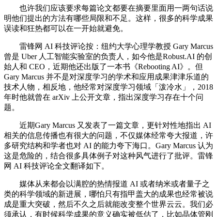
也许我们应该要求每篇论文都要在摘要里面用一两句话说
明他们提出的方法有哪些局限和不足。这样，很多的科学成果
误读和狂热都可以在一开始就避免。
雷锋网 AI 科技评论按：纽约大学心理学教授 Gary Marcus
曾是 Uber 人工智能实验室的负责人，如今他是Robust.AI 的创
始人和 CEO，近期他还出版了一本书《Rebooting AI》。但
Gary Marcus 并不是对深度学习的学术和应用成果津津乐道的
技术人物，相反地，他经常对深度学习领域「泼冷水」，2018
年时他就曾在 arXiv 上公开文章，指出深度学习存在十个问
题。
近期Gary Marcus 又发表了一篇文章，更针对性地指出 AI
相关的信息传播也有很大的问题，不仅媒体经常夸大报道，许
多研究结构和学者也对 AI 的能力夸下海口。Gary Marcus 认为
这是危险的，结合很多具体例子对这种风气进行了批评。雷锋
网 AI 科技评论全文翻译如下。
媒体从来都会以满腔的热情报道 AI 或者纳米或者量子之
类的科学领域的新进展，哪怕只有指甲盖大的成果也经常被说
成是重大突破，然后不久之后就能改变整个世界云云。我们必
须承认，有时候科学成果的意义确实被低估了，比如晶体管刚