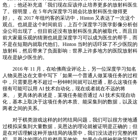
危」；他还补充道「我们现在应该停止培养更多的放射科医生
了。很明显，在 5 年内深度学习就会比放射科医生做得更
好」。在 2017 年纽约客的采访中，Hinton 又表达了一次这个
观点。也就是这个时间前后，上百个深度学习医学影像分析创
业公司出现了，但目前还没有放射科医生真的被取代，而且目
前大家最乐观的猜测也就是深度学习可以成为医生的帮手，而
不是在短期内就取代他们。Hinton 当时的话吓坏了不少医院的
放射科，然后带来了负面影响：世界上许多地方的医院放射科
现在是缺少医生的。
2016 年 11 月，在哈佛商业评论上，另一位深度学习知名
人物吴恩达在文章中写下「如果一个普通人做某项任务的过程
中，只需要思考不超过一秒钟时间就可以想通，那么这项任务
很有可能可以用 AI 技术自动化，现在或者就在不远的将
来。」更具体的表述是，某项任务能否通过 AI 技术实现自动
化，基本上取决于这项任务的本质、能采集到的数据，以及这
两者之间的关系。
对于棋类游戏这样的封闭结局问题，我们可以很方便地通
过模拟采集到大量数据，吴恩达的理论就被证明是正确的；但
是在对话理解这种开放结局的场景中，我们没法进行完整的模
拟，吴恩达的理论目前都是无效的。如果企业领袖和政策制订