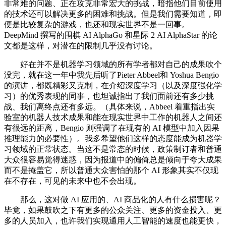
非常难的问题、正在攻克非常宏大的挑战，暗指他们目前使用
的技术还可以解决更多的困难和挑战。但是我们需要知道，即
便是比较复杂的游戏，也还和现实世界不是一回事。
DeepMind 撰写的围棋 AI AlphaGo 和星际 2 AI AlphaStar 的论
文都是这样，对潜在的限制几乎没有讨论。
好在并不是机器学习领域的所有学者都对自己的成果吹个
没完，就在这一年中我先后听了Pieter Abbeel和 Yoshua Bengio
的演讲，都既精彩又克制，在介绍深度学习（以及深度强化学
习）的优秀表现的同事，也坦诚指出了我们面前还有多少挑
战、我们离终点还有多远。（具体来说，Abbeel 着重指出实
验室的机器人技术成果和能在现实世界中工作的机器人之间还
有很远的距离，Bengio 则强调了在现有的 AI 模型中加入因果
推理能力的必要性）。我多希望他们这样的态度能成为机器学
习领域的正常状态。当这不是常态的时候，政策制订者和普通
大众很容易觉得迷惑，因为报道中的偏倚总是倾向于夸大成果
而不是掩盖它，所以普通大众害怕的那个 AI 形象其实不仅现
在不存在，可见的未来中也不会出现。
那么，这对做 AI 应用的、AI 商品化的人有什么损害呢？
毕竟，如果鼓吹之下有更多的公众关注、更多的资金投入、更
多的人员加入，也许我们实现通用人工智能的速度也能更快，