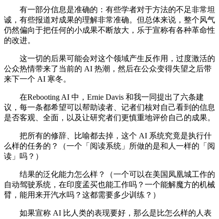
有一部分信息是准确的：有些学者对于方法的不足非常坦
诚，有些报道对成果的理解非常准确。但总体来说，整个风气
仍然偏向于把任何的小成果不断放大，乐于宣称有各种革命性
的改进。
这一切的后果可能会对这个领域产生反作用，过度激活的
公众热情带来了当前的 AI 热潮，然后在公众变得失望之后带
来下一个 AI 寒冬。
在Rebooting AI 中，Ernie Davis 和我一同提出了六条建
议，每一条都希望可以帮助读者、记者们核对自己看到的信息
是否客观、全面，以及让研究者们更慎重地评价自己的成果。
把所有的修辞、比喻都去掉，这个 AI 系统究竟是执行什
么样的任务的？（一个「阅读系统」所做的是和人一样的「阅
读」吗？）
结果的泛化能力怎么样？（一个可以在美国凤凰城工作的
自动驾驶系统，在印度孟买也能工作吗？一个能解魔方的机械
臂，能用来开汽水吗？这都需要多少训练？）
如果宣称 AI 比人类的表现要好，那么是比怎么样的人表