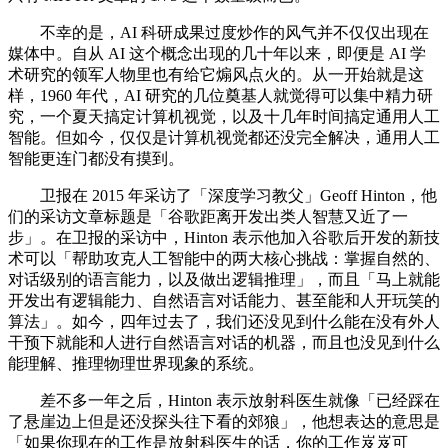
不幸的是，AI 科研成果过度炒作的风气并不仅仅出现在
媒体中。自从 AI 这个概念出现的几十年以来，即便是 AI 学
术研究的领军人物里也有给它煽风点火的。从一开始就是这
样，1960 年代，AI 研究的几位奠基人就觉得可以集中精力研
究，一个夏天搞定计算机视觉，以及十几年时间搞定通用人工
智能。但如今，仅仅是计算机视觉都还没完全解决，通用人工
智能更连门都没有摸到。
卫报在 2015 年采访了「深度学习教父」Geoff Hinton，他
们的采访文章标题是「谷歌距离开发出类人智慧又近了一
步」。在卫报的采访中，Hinton 表示他加入谷歌后开发的新技
术可以「帮助攻克人工智能中的两大核心挑战：掌握自然的、
对话级别的语言能力，以及做出逻辑推理」，而且「马上就能
开发出有逻辑能力、自然语言对话能力、甚至能和人开玩笑的
算法」。如今，四年过去了，我们还没见到什么能在没有外人
干预下就能和人进行自然语言对话的机器，而且也没见到什么
能理解、推理物理世界现象的系统。
差不多一年之后，Hinton 表示放射科医生就像「已经踩在
了悬崖边上但是还没探头往下看的郊狼」，他想表达的意思是
「如果你现在的工作是放射科医生的话，你的工作岌岌可