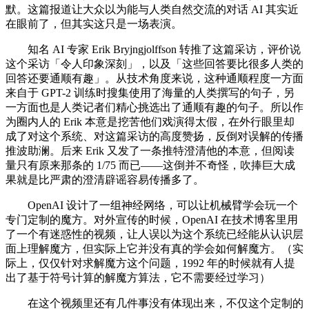
默。这篇报道让大众以为能与人类自然交流的对话 AI 其实近
在眼前了，但其实这只是一场表演。
知名 AI 专家 Erik Bryjngjolffson 转推了这篇采访，评价说
这个采访「令人印象深刻」，以及「这些回答要比很多人类的
回答还要通顺有趣」。从技术角度来说，这种通顺程度一方面
来自于 GPT-2 训练时搜集使用了海量的人类撰写的句子，另
一方面也是人类记者们精心挑选出了通顺有趣的句子。所以作
为圈内人的 Erik 本意是挖苦他们戏演得太假，在外行眼里却
成了对这个系统、对这篇采访的高度赞扬，反倒对误解的传播
推波助澜。后来 Erik 又发了一条推特澄清他的本意，但阅读
量只有原来那条的 1/75 而已——这倒并不奇怪，吹捧巨大成
果就是比严肃的澄清辟谣容易传播多了。
OpenAI 设计了一组神经网络，可以让机械臂学会玩一个
专门定制的魔方。对外宣传的时候，OpenAI 在技术博客里用
了一个有迷惑性的视频，让人误以为这个系统已经能从认识层
面上理解魔方，但实际上它并没有真的学会如何解魔方。（实
际上，仅仅针对求解魔方这个问题，1992 年的时候就有人提
出了基于符号计算的解魔方算法，它不需要经过学习）
在这个视频里还有几件事没有体现出来，不仅这个定制的