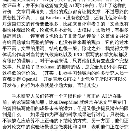
位评审者，并不知道这篇短文是 AI 写出来的，给出了这样的
评价：文章用词考究，提出的观点都有证据支撑，不过思路的
原创性并不高。」但 Brockman 没有说的是，还有几位评审者
对这篇短文的评价要低很多，比如来自评审者 2 的「文章没有
很快体现出论点，论点也并不新颖，太模糊，太激烈，有很多
修辞问题」，评审者 6 也给出了非常低的评价「这篇短文并没
有给问题做出完整的解答，也没有带来新的观点；它的论述水
平不高，文章的用词、结构也很一般。除此之外，我觉得文章
体现出作者对当前的气候策略以及 IPCC 撰写的科学文献都没
有很好的理解」。对于读者来说，只要他们没有去查这个完整
故事、只是读了 Brockman 的推特的话，是完全意识不到存在
这样低的评价的。（其实，机器学习领域内的许多研究人员一
直都觉得 OpenAI 一开始表示 GPT-2「太危险了所以不可以公
开发布」的行为本身就是小题大做、言过其实）
学术研究人员们还有一个习惯也给「真正的 AI 近在眼
前」的论调添油加醋，比如DeepMind 就经常在论文里用专门
的篇幅描写他们的成果未来的潜力，但是又很少提及潜在的限
制是什么——如果是作为严谨的科学成果进行讨论，只说优点
不谈缺点应该算不上正确的下结论的方式。另一方面，他们还
会对论文中的实验场景设定做类比和引申，表明他们正在研究