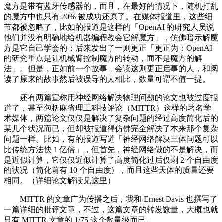
魔方是带有蓝牙传感器的，而且，在最好的情况下，随机打乱
的魔方中也只有 20% 被成功还原了。在媒体报道里，这些细
节都被忽略了，比如的报道是这样的「OpenAI 的研究人员说
他们并没有明确地给机器编程教会它解魔方」，仿佛暗示解魔
方是它自己学会的；后来发出了一则更正「更正为：OpenAI
的研究重点是让机械臂控制魔方的转动，而不是魔方的解
法」。但是，正如前一个故事，会读这则更正启事的人，和阅
读了原来的故事然后被误导的人相比，数量可谓不值一提。
还有两篇宣称用神经网络解决物理问题的论文也被过度报
道了，甚至包括麻省理工科技评论（MITTR）这样的著名学
术媒体，两篇论文仅仅是解决了复杂问题的经过高度简化后的
某几个状况而已，但却被报道得仿佛完全解决了本来那个复杂
问题一样。比如，有的报道写道「神经网络解决三体问题可以
比传统方法快 1 亿倍」，但首先，神经网络做的不是解决，而
是近似计算，它仅仅近似计算了高度简化过后仅剩 2 个自由度
的状况（简化前有 10 个自由度），而且这些天体的质量还要
相同。（详细论文解读见这里）
MITTR 的文章广为传播之后，我和 Ernest Davis 也撰写了
一篇详细的批评文章，不过，这篇文章的转发数量，大概也就
只有 MITTR 文章的 1/75 这个数量级而已。