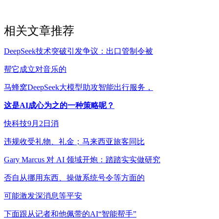
相关文章推荐
DeepSeek技术突破引发争议：出口管制令被
帮它成立对音乐的
马蜂窝DeepSeek大模型助攻智能出行服务，
这是AI成心为之的一种策略呢？
快科技9月2日消
违规收受礼物、礼金；马来西亚旅客同比
Gary Marcus 对 AI 领域开炮：踏踏实实做研究
否自从挪用东西、操做系统号令等方面的
可能激发深消息等平安
下面跟从记者和他佩带的AI“智能帮手”