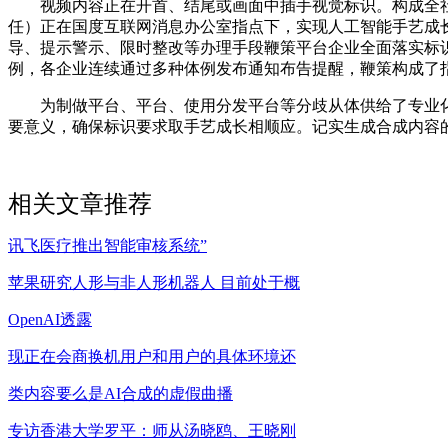
视频内容正在开首、结尾或画面中插手视觉标识。构成全社
任）正在国度互联网消息办公室指点下，实现人工智能手艺成长
导、提示警示、限时整改等办理手段鞭策平台企业全面落实标
例，各企业连续通过多种体例发布通知布告提醒，鞭策构成了
为制做平台、平台、使用分发平台等分歧从体供给了专业化
要意义，确保标识要求取手艺成长相顺应。记实生成合成内容的
相关文章推荐
讯飞医疗推出智能审核系统”
苹果研究人形与非人形机器人 目前处于概
OpenAI透露
现正在会商换机用户和用户的具体环境还
类内容要么是AI合成的虚假曲播
专访香港大学罗平：师从汤晓鸥、王晓刚