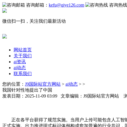
咨询邮箱：
kefu@qiye126.com
咨询热
微信扫一扫，关注我们最新活动
网站首页
关于我们
ai资讯
ai动态
联系我们
您的位置：
J9国际站官方网站
>
ai动态
> >
我国针对性地提出了中国
发表日期：2025-11-09 03:09 文章编辑：J9国际站官方网站 
正在各平台获得了规范实施。当用户上传可能包含人工智能生
正式实施。出力推进现式标识体例构成愈加普遍的行业共识，